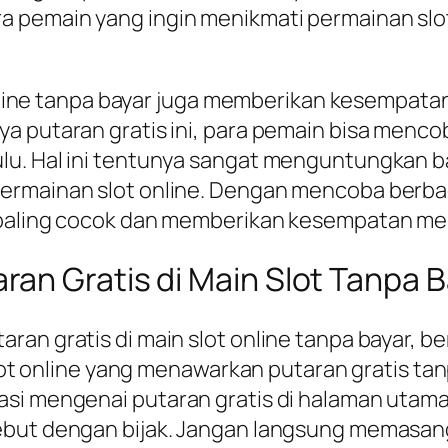
 pemain yang ingin menikmati permainan slo
t online tanpa bayar juga memberikan kesempat
 putaran gratis ini, para pemain bisa mencob
lu. Hal ini tentunya sangat menguntungkan ba
ermainan slot online. Dengan mencoba berbag
 paling cocok dan memberikan kesempatan men
n Gratis di Main Slot Tanpa Ba
an gratis di main slot online tanpa bayar, be
 slot online yang menawarkan putaran gratis ta
si mengenai putaran gratis di halaman utama
sebut dengan bijak. Jangan langsung memasan