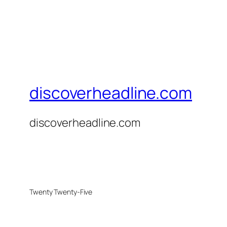
discoverheadline.com
discoverheadline.com
Twenty Twenty-Five