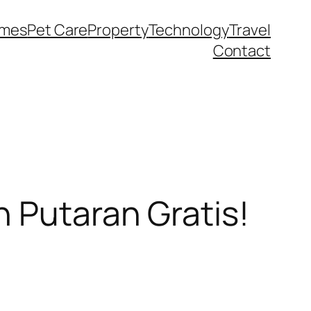
ames
Pet Care
Property
Technology
Travel
Contact
 Putaran Gratis!