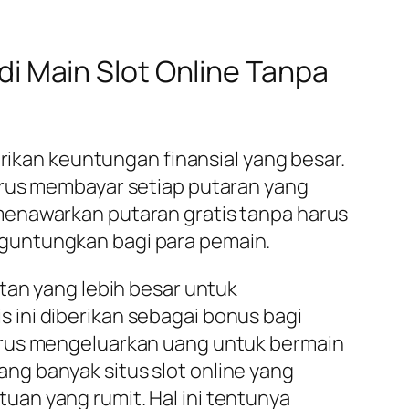
 Main Slot Online Tanpa
erikan keuntungan finansial yang besar.
arus membayar setiap putaran yang
menawarkan putaran gratis tanpa harus
guntungkan bagi para pemain.
tan yang lebih besar untuk
ini diberikan sebagai bonus bagi
arus mengeluarkan uang untuk bermain
ng banyak situs slot online yang
an yang rumit. Hal ini tentunya