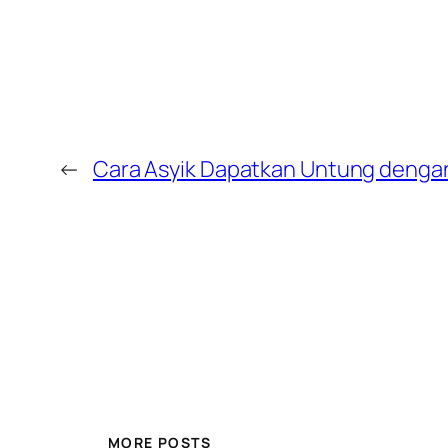
←
Cara Asyik Dapatkan Untung denga
MORE POSTS