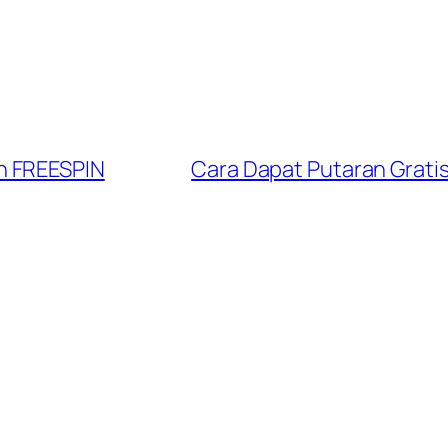
n FREESPIN
Cara Dapat Putaran Gratis