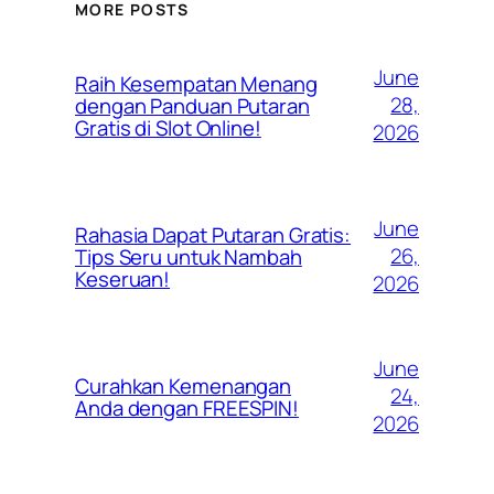
MORE POSTS
June
Raih Kesempatan Menang
28,
dengan Panduan Putaran
Gratis di Slot Online!
2026
June
Rahasia Dapat Putaran Gratis:
26,
Tips Seru untuk Nambah
Keseruan!
2026
June
Curahkan Kemenangan
24,
Anda dengan FREESPIN!
2026