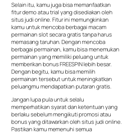
Selain itu, kamu juga bisa memanfaatkan
fitur demo atau trial yang disediakan oleh
situs judi online. Fitur ini memungkinkan
kamu untuk mencoba berbagai macam
permainan slot secara gratis tanpa harus
memasang taruhan. Dengan mencoba
berbagai permainan, kamu bisa menemukan
permainan yang memiliki peluang untuk
memberikan bonus FREESPIN lebih besar.
Dengan begitu, kamu bisa memilih
permainan tersebut untuk meningkatkan
peluangmu mendapatkan putaran gratis.
Jangan lupa pula untuk selalu
memperhatikan syarat dan ketentuan yang
berlaku sebelum mengikuti promosi atau
bonus yang ditawarkan oleh situs judi online.
Pastikan kamu memenuhi semua