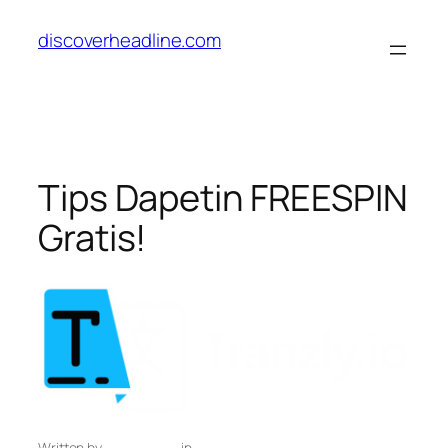
Skip
discoverheadline.com
to
content
Tips Dapetin FREESPIN
Gratis!
Written by
in