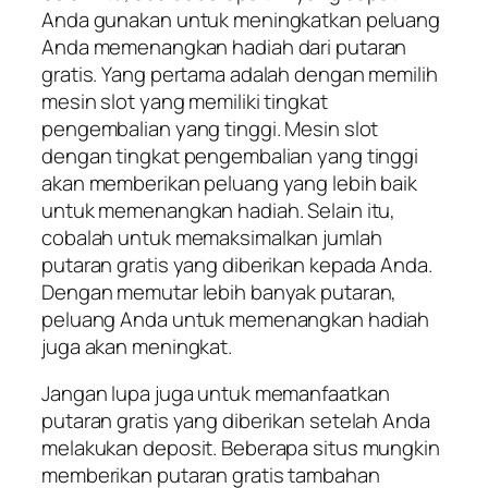
Anda gunakan untuk meningkatkan peluang
Anda memenangkan hadiah dari putaran
gratis. Yang pertama adalah dengan memilih
mesin slot yang memiliki tingkat
pengembalian yang tinggi. Mesin slot
dengan tingkat pengembalian yang tinggi
akan memberikan peluang yang lebih baik
untuk memenangkan hadiah. Selain itu,
cobalah untuk memaksimalkan jumlah
putaran gratis yang diberikan kepada Anda.
Dengan memutar lebih banyak putaran,
peluang Anda untuk memenangkan hadiah
juga akan meningkat.
Jangan lupa juga untuk memanfaatkan
putaran gratis yang diberikan setelah Anda
melakukan deposit. Beberapa situs mungkin
memberikan putaran gratis tambahan