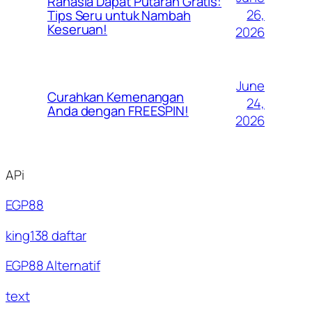
Rahasia Dapat Putaran Gratis:
26,
Tips Seru untuk Nambah
Keseruan!
2026
June
Curahkan Kemenangan
24,
Anda dengan FREESPIN!
2026
APi
EGP88
king138 daftar
EGP88 Alternatif
text