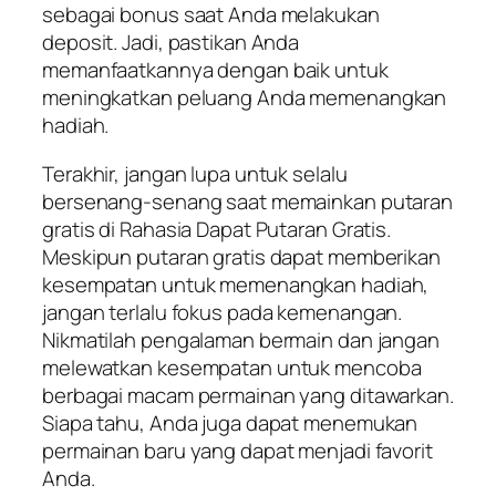
sebagai bonus saat Anda melakukan
deposit. Jadi, pastikan Anda
memanfaatkannya dengan baik untuk
meningkatkan peluang Anda memenangkan
hadiah.
Terakhir, jangan lupa untuk selalu
bersenang-senang saat memainkan putaran
gratis di Rahasia Dapat Putaran Gratis.
Meskipun putaran gratis dapat memberikan
kesempatan untuk memenangkan hadiah,
jangan terlalu fokus pada kemenangan.
Nikmatilah pengalaman bermain dan jangan
melewatkan kesempatan untuk mencoba
berbagai macam permainan yang ditawarkan.
Siapa tahu, Anda juga dapat menemukan
permainan baru yang dapat menjadi favorit
Anda.