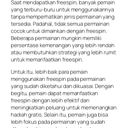
Saat mendapatkan freespin, banyak pemain
yang terburu-buru untuk menggunakannya
tanpa memperhatikan jenis permainan yang
tersedia. Padahal, tidak semua permainan
cocok untuk dimainkan dengan freespin.
Beberapa permainan mungkin memiliki
persentase kemenangan yang lebih rendah
atau membutuhkan strategi yang lebih rumit
untuk memanfaatkan freespin.
Untuk itu, lebih baik para pemain
menggunakan freespin pada permainan
yang sudah diketahui dan dikuasai. Dengan
begitu, pemain dapat memanfaatkan
freespin dengan lebih efektif dan
meningkatkan peluang untuk memenangkan
hadiah gratis. Selain itu, pemain juga bisa
lebih fokus pada permainan yang sudah