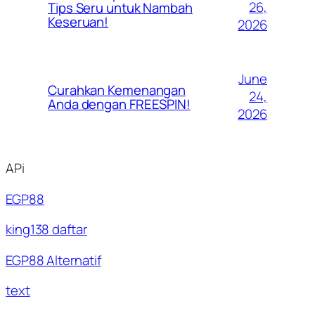
26,
Tips Seru untuk Nambah
Keseruan!
2026
June
Curahkan Kemenangan
24,
Anda dengan FREESPIN!
2026
APi
EGP88
king138 daftar
EGP88 Alternatif
text