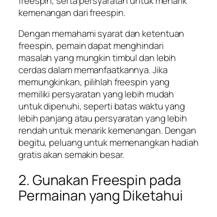
freespin, serta persyaratan untuk menarik
kemenangan dari freespin.
Dengan memahami syarat dan ketentuan
freespin, pemain dapat menghindari
masalah yang mungkin timbul dan lebih
cerdas dalam memanfaatkannya. Jika
memungkinkan, pilihlah freespin yang
memiliki persyaratan yang lebih mudah
untuk dipenuhi, seperti batas waktu yang
lebih panjang atau persyaratan yang lebih
rendah untuk menarik kemenangan. Dengan
begitu, peluang untuk memenangkan hadiah
gratis akan semakin besar.
2. Gunakan Freespin pada
Permainan yang Diketahui