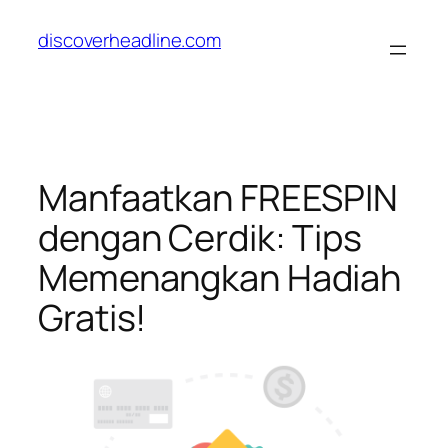
Skip
discoverheadline.com
to
content
Manfaatkan FREESPIN
dengan Cerdik: Tips
Memenangkan Hadiah
Gratis!