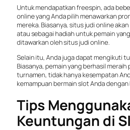
Untuk mendapatkan freespin, ada beber
online yang Anda pilih menawarkan pro
mereka. Biasanya, situs judi online ak
atau sebagai hadiah untuk pemain yang 
ditawarkan oleh situs judi online.
Selain itu, Anda juga dapat mengikuti t
Biasanya, pemain yang berhasil meraih
turnamen, tidak hanya kesempatan Anda
kemampuan bermain slot Anda dengan b
Tips Menggunaka
Keuntungan di Sl