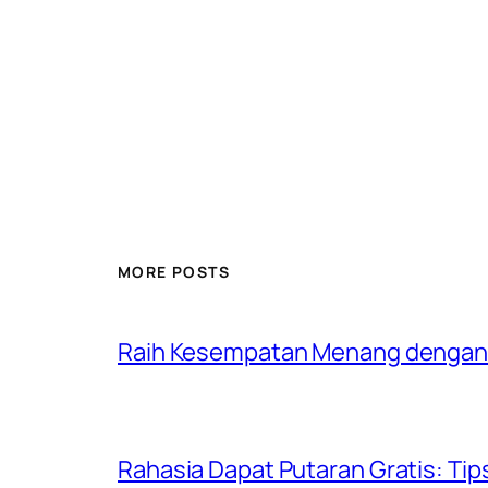
MORE POSTS
Raih Kesempatan Menang dengan Pa
Rahasia Dapat Putaran Gratis: Ti