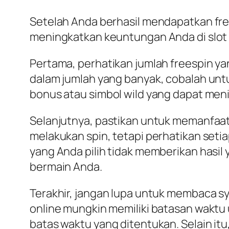
Setelah Anda berhasil mendapatkan fre
meningkatkan keuntungan Anda di slot 
Pertama, perhatikan jumlah freespin ya
dalam jumlah yang banyak, cobalah unt
bonus atau simbol wild yang dapat men
Selanjutnya, pastikan untuk memanfaat
melakukan spin, tetapi perhatikan setia
yang Anda pilih tidak memberikan hasil
bermain Anda.
Terakhir, jangan lupa untuk membaca sy
online mungkin memiliki batasan wakt
batas waktu yang ditentukan. Selain it