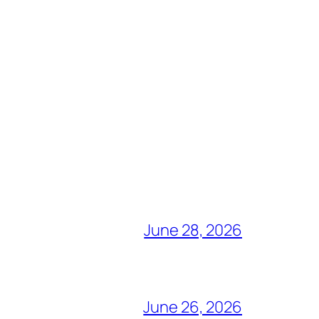
June 28, 2026
June 26, 2026