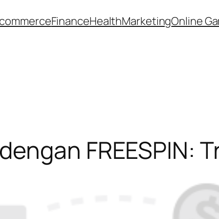
-commerce
Finance
Health
Marketing
Online G
dengan FREESPIN: T