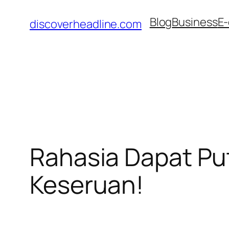
Skip
Blog
Business
E
discoverheadline.com
to
content
Rahasia Dapat Pu
Keseruan!