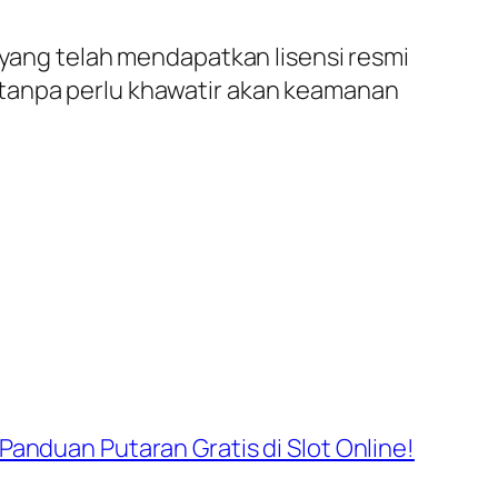
 yang telah mendapatkan lisensi resmi
 tanpa perlu khawatir akan keamanan
nduan Putaran Gratis di Slot Online!