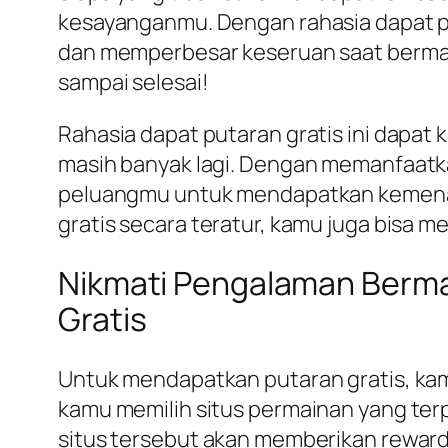
kesayanganmu. Dengan rahasia dapat put
dan memperbesar keseruan saat bermain
sampai selesai!
Rahasia dapat putaran gratis ini dapat 
masih banyak lagi. Dengan memanfaatk
peluangmu untuk mendapatkan kemenang
gratis secara teratur, kamu juga bisa
Nikmati Pengalaman Berma
Gratis
Untuk mendapatkan putaran gratis, kamu
kamu memilih situs permainan yang ter
situs tersebut akan memberikan reward s