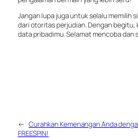
Jangan lupa juga untuk selalu memilih s
dari otoritas perjudian. Dengan begit
data pribadimu. Selamat mencoba dan 
←
Curahkan Kemenangan Anda deng
FREESPIN!