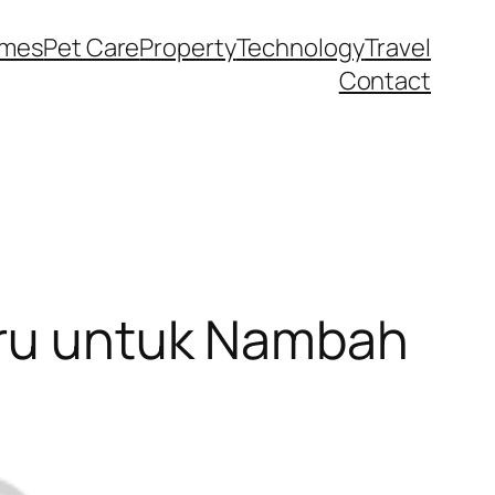
ames
Pet Care
Property
Technology
Travel
Contact
eru untuk Nambah