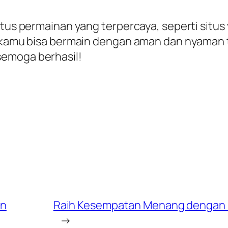
itus permainan yang terpercaya, seperti situs
u, kamu bisa bermain dengan aman dan nyaman
semoga berhasil!
an
Raih Kesempatan Menang dengan Pa
→