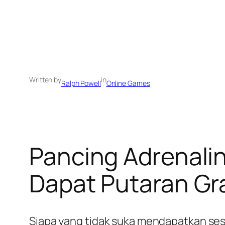
Written by
in
Ralph Powell
Online Games
Pancing Adrenali
Dapat Putaran Gr
Siapa yang tidak suka mendapatkan sesua