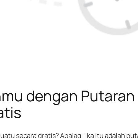
nmu dengan Putaran G
atis
tu secara gratis? Apalagi jika itu adalah put