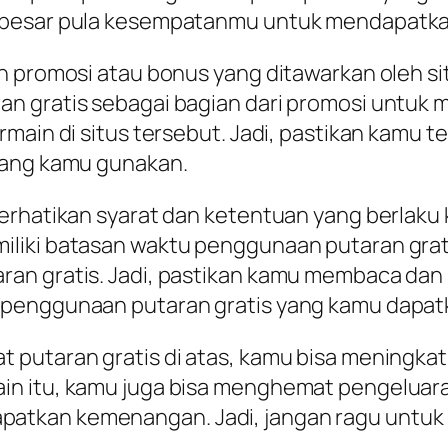
 besar pula kesempatanmu untuk mendapatkan
n promosi atau bonus yang ditawarkan oleh sit
n gratis sebagai bagian dari promosi untuk 
rmain di situs tersebut. Jadi, pastikan kamu
yang kamu gunakan.
erhatikan syarat dan ketentuan yang berlaku 
liki batasan waktu penggunaan putaran grati
ran gratis. Jadi, pastikan kamu membaca da
 penggunaan putaran gratis yang kamu dapat
 putaran gratis di atas, kamu bisa meningkat
in itu, kamu juga bisa menghemat pengelua
tkan kemenangan. Jadi, jangan ragu untuk me