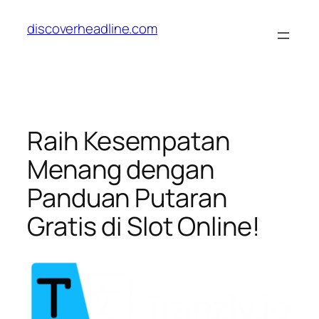
Skip
discoverheadline.com
to
content
Raih Kesempatan
Menang dengan
Panduan Putaran
Gratis di Slot Online!