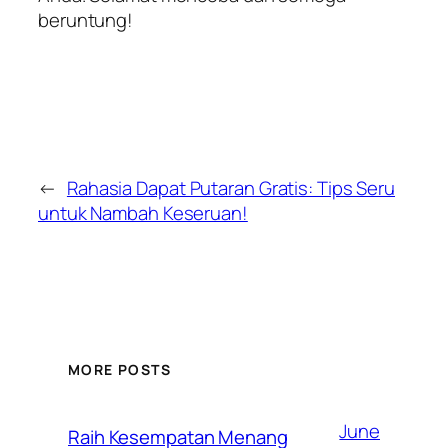
beruntung!
←
Rahasia Dapat Putaran Gratis: Tips Seru
untuk Nambah Keseruan!
MORE POSTS
June
Raih Kesempatan Menang