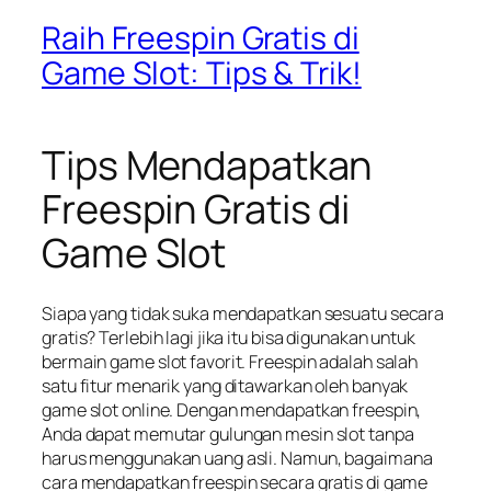
Raih Freespin Gratis di
Game Slot: Tips & Trik!
Tips Mendapatkan
Freespin Gratis di
Game Slot
Siapa yang tidak suka mendapatkan sesuatu secara
gratis? Terlebih lagi jika itu bisa digunakan untuk
bermain game slot favorit. Freespin adalah salah
satu fitur menarik yang ditawarkan oleh banyak
game slot online. Dengan mendapatkan freespin,
Anda dapat memutar gulungan mesin slot tanpa
harus menggunakan uang asli. Namun, bagaimana
cara mendapatkan freespin secara gratis di game