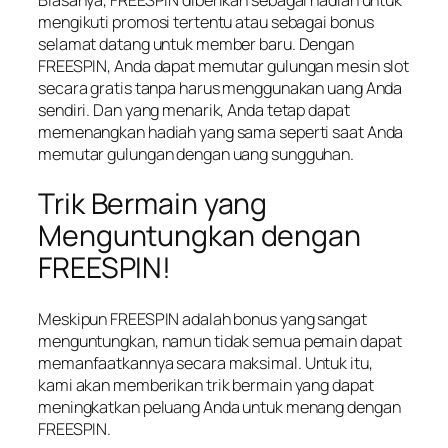
mengikuti promosi tertentu atau sebagai bonus
selamat datang untuk member baru. Dengan
FREESPIN, Anda dapat memutar gulungan mesin slot
secara gratis tanpa harus menggunakan uang Anda
sendiri. Dan yang menarik, Anda tetap dapat
memenangkan hadiah yang sama seperti saat Anda
memutar gulungan dengan uang sungguhan.
Trik Bermain yang
Menguntungkan dengan
FREESPIN!
Meskipun FREESPIN adalah bonus yang sangat
menguntungkan, namun tidak semua pemain dapat
memanfaatkannya secara maksimal. Untuk itu,
kami akan memberikan trik bermain yang dapat
meningkatkan peluang Anda untuk menang dengan
FREESPIN.