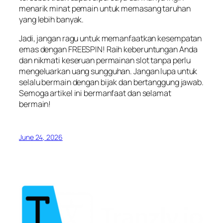
menarik minat pemain untuk memasang taruhan
yang lebih banyak.
Jadi, jangan ragu untuk memanfaatkan kesempatan
emas dengan FREESPIN! Raih keberuntungan Anda
dan nikmati keseruan permainan slot tanpa perlu
mengeluarkan uang sungguhan. Jangan lupa untuk
selalu bermain dengan bijak dan bertanggung jawab.
Semoga artikel ini bermanfaat dan selamat
bermain!
June 24, 2026