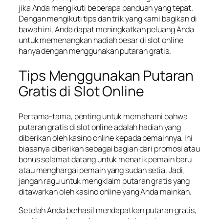
jika Anda mengikuti beberapa panduan yang tepat.
Dengan mengikuti tips dan trik yang kami bagikan di
bawah ini, Anda dapat meningkatkan peluang Anda
untuk memenangkan hadiah besar di slot online
hanya dengan menggunakan putaran gratis.
Tips Menggunakan Putaran
Gratis di Slot Online
Pertama-tama, penting untuk memahami bahwa
putaran gratis di slot online adalah hadiah yang
diberikan oleh kasino online kepada pemainnya. Ini
biasanya diberikan sebagai bagian dari promosi atau
bonus selamat datang untuk menarik pemain baru
atau menghargai pemain yang sudah setia. Jadi,
jangan ragu untuk mengklaim putaran gratis yang
ditawarkan oleh kasino online yang Anda mainkan.
Setelah Anda berhasil mendapatkan putaran gratis,