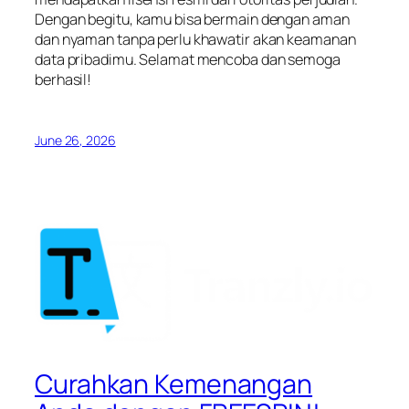
Dengan begitu, kamu bisa bermain dengan aman
dan nyaman tanpa perlu khawatir akan keamanan
data pribadimu. Selamat mencoba dan semoga
berhasil!
June 26, 2026
Curahkan Kemenangan