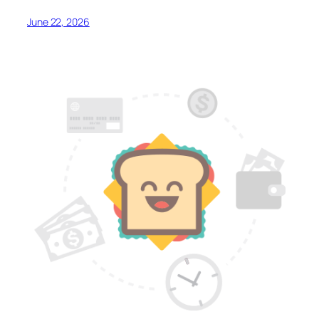
June 22, 2026