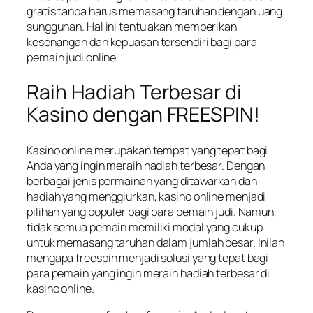
gratis tanpa harus memasang taruhan dengan uang
sungguhan. Hal ini tentu akan memberikan
kesenangan dan kepuasan tersendiri bagi para
pemain judi online.
Raih Hadiah Terbesar di
Kasino dengan FREESPIN!
Kasino online merupakan tempat yang tepat bagi
Anda yang ingin meraih hadiah terbesar. Dengan
berbagai jenis permainan yang ditawarkan dan
hadiah yang menggiurkan, kasino online menjadi
pilihan yang populer bagi para pemain judi. Namun,
tidak semua pemain memiliki modal yang cukup
untuk memasang taruhan dalam jumlah besar. Inilah
mengapa freespin menjadi solusi yang tepat bagi
para pemain yang ingin meraih hadiah terbesar di
kasino online.